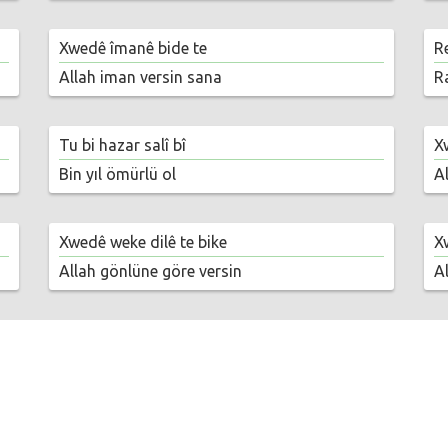
Xwedê îmanê bide te
R
Allah iman versin sana
R
Tu bi hazar salî bî
X
Bin yıl ömürlü ol
A
Xwedê weke dilê te bike
X
Allah gönlüne göre versin
A