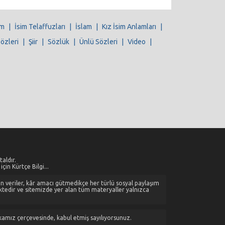
im
|
İsim Telaffuzları
|
İslam
|
Kız İsim Anlamları
|
Sözleri
|
Şiir
|
Sözlük
|
Ünlü Sözleri
|
Video
|
aldır.
çin Kürtçe Bilgi...
alan veriler, kâr amacı gütmedikçe her türlü sosyal paylaşım
ktedir ve sitemizde yer alan tüm materyaller yalnızca
tikamız çerçevesinde, kabul etmiş sayılıyorsunuz.