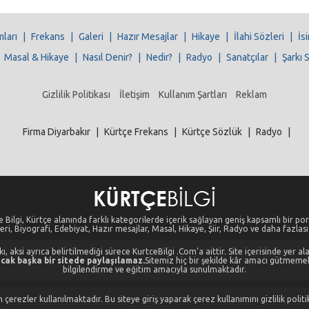
mları
|
Frekans
|
Galeri
|
Hazır Mesajlar
|
Hikaye
|
İlahi Sözleri
|
İs
|
Masal & Hikaye
|
Nasıl Denir?
|
Nedir?
|
Radyo
|
Sanatçılar
|
Şarkı 
Gizlilik Politikası
İletişim
Kullanım Şartları
Reklam
Firma Diyarbakır
|
Kürtçe Frekans
|
Kürtçe Sözlük
|
Radyo
|
 Bilgi, Kürtçe alanında farklı kategorilerde içerik sağlayan geniş kapsamlı bir port
eri, Biyografi, Edebiyat, Hazır mesajlar, Masal, Hikaye, Şiir, Radyo ve daha fazlası i
, aksi ayrıca belirtilmediği sürece KurtceBilgi .Com'a aittir. Site içerisinde yer 
cak başka bir sitede paylaşılamaz.
Sitemiz hiç bir şekilde kâr amacı gütmeme
bilgilendirme ve eğitim amacıyla sunulmaktadır.
 çerezler kullanılmaktadır. Bu siteye giriş yaparak çerez kullanımını gizlilik poli