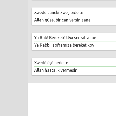
Xwedê canekî xweş bide te
Allah güzel bir can versin sana
Ya Rab! Bereketê têxî ser sifra me
Ya Rabbi! soframıza bereket koy
Xwedê êşê nede te
Allah hastalık vermesin