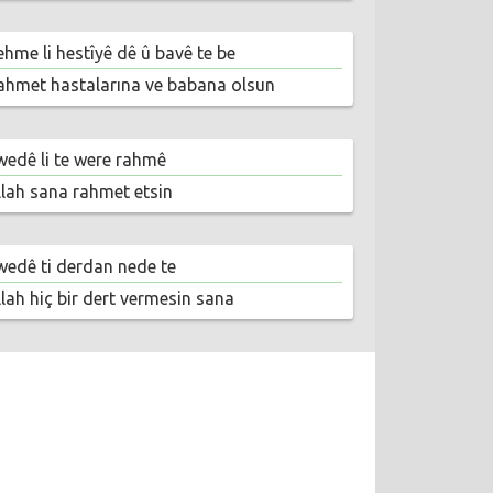
ehme li hestîyê dê û bavê te be
ahmet hastalarına ve babana olsun
wedê li te were rahmê
llah sana rahmet etsin
wedê ti derdan nede te
llah hiç bir dert vermesin sana