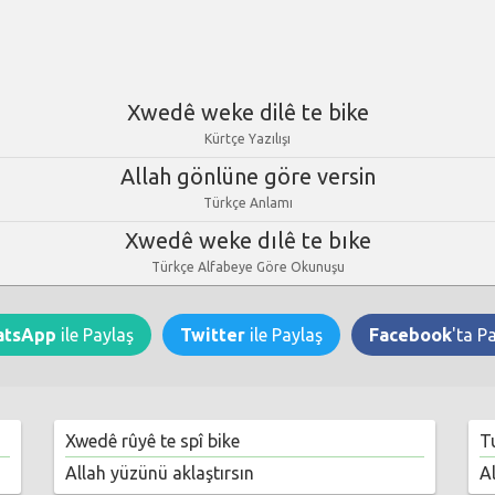
Xwedê weke dilê te bike
Kürtçe Yazılışı
Allah gönlüne göre versin
Türkçe Anlamı
Xwedê weke dılê te bıke
Türkçe Alfabeye Göre Okunuşu
atsApp
ile Paylaş
Twitter
ile Paylaş
Facebook
'ta P
Xwedê rûyê te spî bike
Tu
Allah yüzünü aklaştırsın
Al