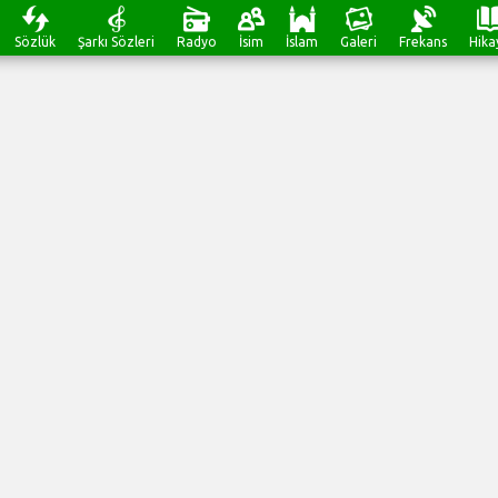
Sözlük
Şarkı Sözleri
Radyo
İsim
İslam
Galeri
Frekans
Hika