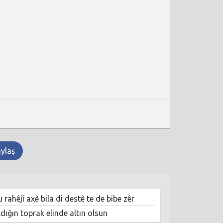
aylaş
 rahêjî axê bila di destê te de bibe zêr
dığın toprak elinde altın olsun