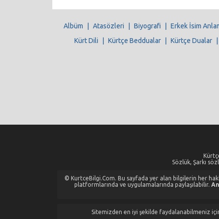
Albüm
|
Atasözleri
|
Biyografi
|
Erkek İsim Anla
Kürt Dili
|
Kürtçe Beddualar
|
Kürtçe Dualar
Kürtçe
Sözlük, Şarkı sözl
© KurtceBilgi.Com. Bu sayfada yer alan bilgilerin her hakkı
platformlarında ve uygulamalarında paylaşılabilir.
An
Sitemizden en iyi şekilde faydalanabilmeniz için