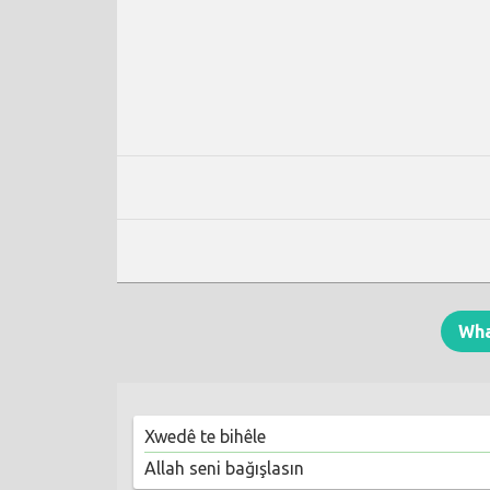
Wh
Xwedê te bihêle
Allah seni bağışlasın