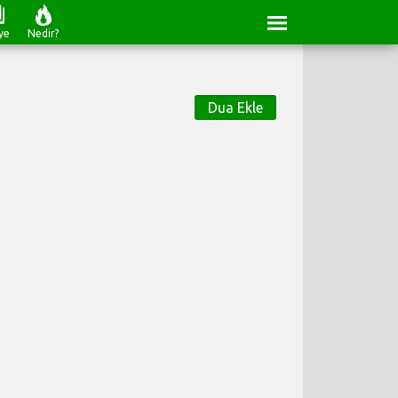
ye
Nedir?
Dua Ekle