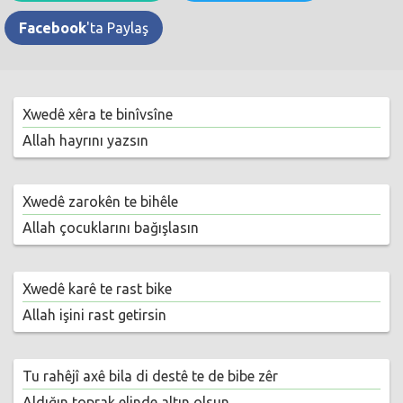
Facebook
'ta Paylaş
Xwedê xêra te binîvsîne
Allah hayrını yazsın
Xwedê zarokên te bihêle
Allah çocuklarını bağışlasın
Xwedê karê te rast bike
Allah işini rast getirsin
Tu rahêjî axê bila di destê te de bibe zêr
Aldığın toprak elinde altın olsun