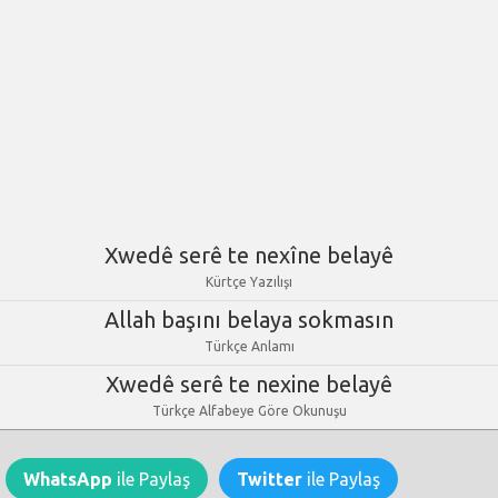
Xwedê serê te nexîne belayê
Kürtçe Yazılışı
Allah başını belaya sokmasın
Türkçe Anlamı
Xwedê serê te nexine belayê
Türkçe Alfabeye Göre Okunuşu
WhatsApp
ile Paylaş
Twitter
ile Paylaş