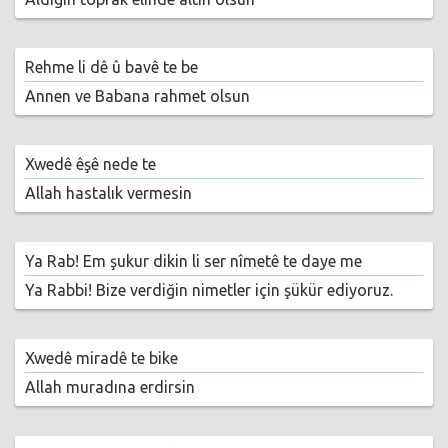
Rehme li dê û bavê te be
Annen ve Babana rahmet olsun
Xwedê êşê nede te
Allah hastalık vermesin
Ya Rab! Em şukur dikin li ser nîmetê te daye me
Ya Rabbi! Bize verdiğin nimetler için şükür ediyoruz.
Xwedê miradê te bike
Allah muradına erdirsin