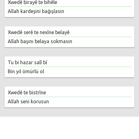
Xwedê birayê te bihêle
Allah kardeşini bağışlasın
Xwedê serê te nexîne belayê
Allah başını belaya sokmasın
Tu bi hazar salî bî
Bin yıl ömürlü ol
Xwedê te bistrîne
Allah seni korusun