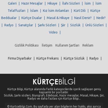
Galeri
|
Hazır Mesajlar
|
Hikaye
|
İlahi Sözleri
|
İsim
|
İsim
Telaffuzları
|
İslam
|
Kız İsim Anlamları
|
Kürt Dili
|
Kürtçe
Beddualar
|
Kürtçe Dualar
|
Masal & Hikaye
|
Nasıl Denir?
|
Nedir?
|
Radyo
|
Sanatçılar
|
Şarkı Sözleri
|
Şiir
|
Sözlük
|
Ünlü Sözleri
|
Video
|
Gizlilik Politikası
İletişim
Kullanım Şartları
Reklam
Firma Diyarbakır
|
Kürtçe Frekans
|
Kürtçe Sözlük
|
Radyo
|
Kürtçe Bilgi, Kürtçe alanında farklı kategorilerde içerik sağlayan geniş
kapsamlı bir portaldır.
Sözlük, Şarkı sözleri, Biyografi, Edebiyat, Hazır mesajlar, Masal, Hikaye, Şiir,
Radyo ve daha fazlası için Kürtçe Bilgi...
© KurtceBilgi.Com. Bu sayfada yer alan bilgilerin her hakkı, aksi ayrıca