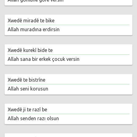
Xwedê miradê te bike
Allah muradına erdirsin
Xwedê kurekî bide te
Allah sana bir erkek çocuk versin
Xwedê te bistrîne
Allah seni korusun
Xwedê ji te razî be
Allah senden razı olsun