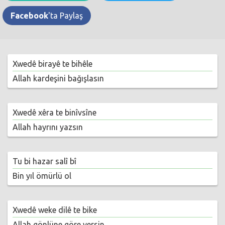
Facebook
'ta Paylaş
Xwedê birayê te bihêle
Allah kardeşini bağışlasın
Xwedê xêra te binîvsîne
Allah hayrını yazsın
Tu bi hazar salî bî
Bin yıl ömürlü ol
Xwedê weke dilê te bike
Allah gönlüne göre versin