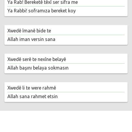
Ya Rab! Bereketê têxî ser sifra me
Ya Rabbi! soframıza bereket koy
Xwedê îmanê bide te
Allah iman versin sana
Xwedê serê te nexîne belayê
Allah başını belaya sokmasın
Xwedê li te were rahmê
Allah sana rahmet etsin