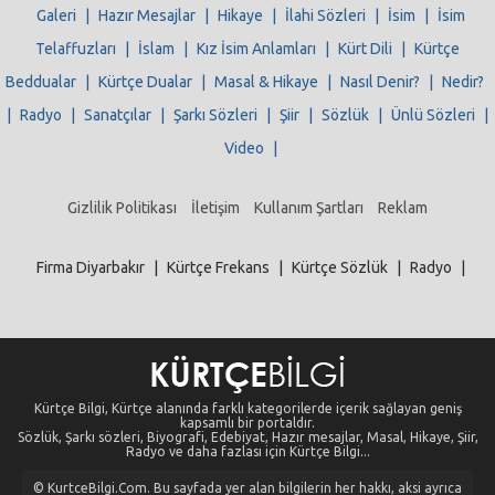
Galeri
|
Hazır Mesajlar
|
Hikaye
|
İlahi Sözleri
|
İsim
|
İsim
Telaffuzları
|
İslam
|
Kız İsim Anlamları
|
Kürt Dili
|
Kürtçe
Beddualar
|
Kürtçe Dualar
|
Masal & Hikaye
|
Nasıl Denir?
|
Nedir?
|
Radyo
|
Sanatçılar
|
Şarkı Sözleri
|
Şiir
|
Sözlük
|
Ünlü Sözleri
|
Video
|
Gizlilik Politikası
İletişim
Kullanım Şartları
Reklam
Firma Diyarbakır
|
Kürtçe Frekans
|
Kürtçe Sözlük
|
Radyo
|
Kürtçe Bilgi, Kürtçe alanında farklı kategorilerde içerik sağlayan geniş
kapsamlı bir portaldır.
Sözlük, Şarkı sözleri, Biyografi, Edebiyat, Hazır mesajlar, Masal, Hikaye, Şiir,
Radyo ve daha fazlası için Kürtçe Bilgi...
© KurtceBilgi.Com. Bu sayfada yer alan bilgilerin her hakkı, aksi ayrıca